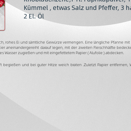
Kümmel , etwas Salz und Pfeffer, 3 h
2 El. Öl
ch, rohes Ei und sämtliche Gewürze vermengen. Eine längliche Pfanne mit Ö
ier aneinandergereiht darauf legen, mit der zweiten Fleischhälfte bede
ßes Wasser zugießen und mit eingefettetem Papier ( Alufolie ) abdecken.
aft begießen und bei guter Hitze weich braten .Zuletzt Papier entfernen