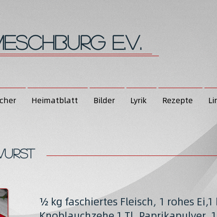
eschburg e.V.
cher
Heimatblatt
Bilder
Lyrik
Rezepte
Li
wurst
½ kg faschiertes Fleisch, 1 rohes Ei,1
Knoblauchzehe,1 Tl. Paprikapulver, 