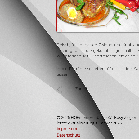
Fleisch, fein gehackte Zwiebel und Knoblau
hinein geben, die gekochten, geschälten E
Wurst formen. Mit Öl bestreichen, etwas hei
In die Bratröhre schieben, öfter mit dem S
lassen.
Zurück
© 2026 HOG Temeschburg e.V., Rosy Ziegler
letzte Aktualisierung: 8. Januar 2026
Impressum
Datenschutz