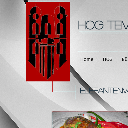
HOG Tem
Home
HOG
Bü
Elefanten