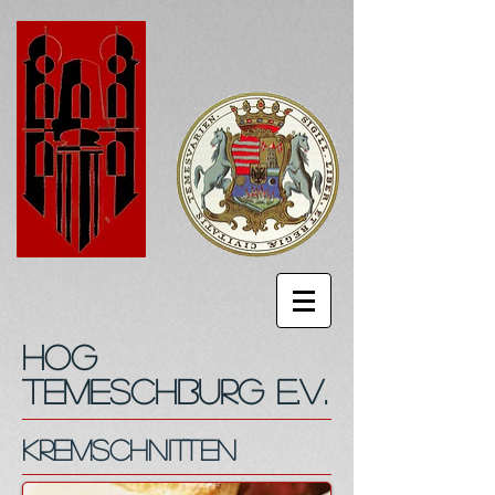
HOG
Temeschburg e.V.
Kremschnitten