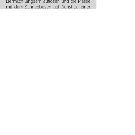
Eiermilch langsam auflösen und die Masse
mit dem Schneebesen auf Dunst zu einer
dicken Krem schlagen. Zuletzt den steifen
Schnee von 3 Eiweiß darunter mischen.
Mit der gekühlten Krem 1 Butterteigblatt
bestreichen. Das zweite Butterteigblatt
(schon in Stücke vorgeschnitten auf die
Vanillekrem legen. Fein gesiebten
Vanillezucker darüber streuen, mit sehr
scharfem Messer aufschneiden.
© 2026 HOG Temeschburg e.V., Rosy
Ziegler
letzte Aktualisierung: 8. Januar 2026
Impressum
Datenschutz
Musik an/aus
Folgen Sie
uns