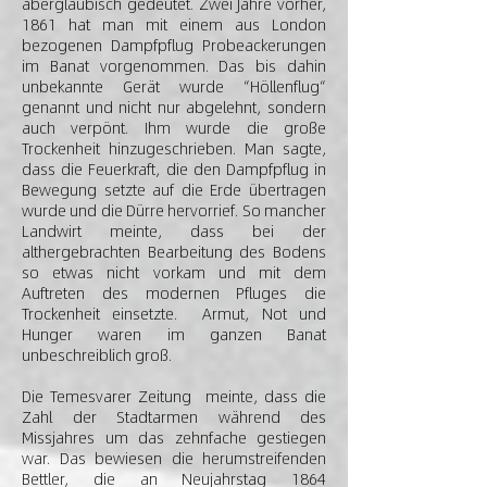
abergläubisch gedeutet. Zwei Jahre vorher,
1861 hat man mit einem aus London
bezogenen Dampfpflug Probeackerungen
im Banat vorgenommen. Das bis dahin
unbekannte Gerät wurde “Höllenflug“
genannt und nicht nur abgelehnt, sondern
auch verpönt. Ihm wurde die große
Trockenheit hinzugeschrieben. Man sagte,
dass die Feuerkraft, die den Dampfpflug in
Bewegung setzte auf die Erde übertragen
wurde und die Dürre hervorrief. So mancher
Landwirt meinte, dass bei der
althergebrachten Bearbeitung des Bodens
so etwas nicht vorkam und mit dem
Auftreten des modernen Pfluges die
Trockenheit einsetzte. Armut, Not und
Hunger waren im ganzen Banat
unbeschreiblich groß.
Die Temesvarer Zeitung meinte, dass die
Zahl der Stadtarmen während des
Missjahres um das zehnfache gestiegen
war. Das bewiesen die herumstreifenden
Bettler, die an Neujahrstag 1864