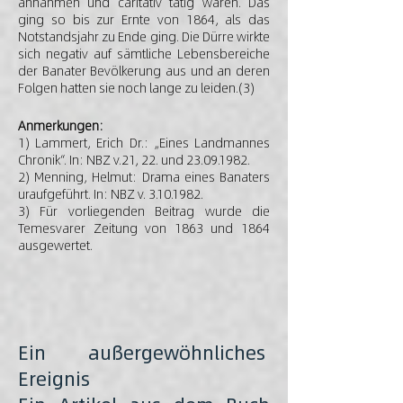
annahmen und caritativ tätig waren. Das
ging so bis zur Ernte von 1864, als das
Notstandsjahr zu Ende ging. Die Dürre wirkte
sich negativ auf sämtliche Lebensbereiche
der Banater Bevölkerung aus und an deren
Folgen hatten sie noch lange zu leiden.(3)
Anmerkungen:
1) Lammert, Erich Dr.: „Eines Landmannes
Chronik“. In: NBZ v.21, 22. und
23.09.1982
.
2) Menning, Helmut: Drama eines Banaters
uraufgeführt. In: NBZ v.
3.10.1982
.
3) Für vorliegenden Beitrag wurde die
Temesvarer Zeitung von 1863 und 1864
ausgewertet.
Ein außergewöhnliches
Ereignis