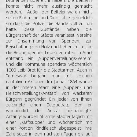
Drohenden überreicht haben. Die Bettlerin
konnte nicht mehr ausfindig gemacht
werden. Außer der Bettelei waren nicht
selten Einbrüche und Diebstähle gemeldet,
so dass die Polizei die Hände voll zu tun
hatte. Diese Zustände haben die
Bürgerschaft der Städte veranlasst, Vereine
zur Einsammlung von Spenden, zur
Beischaffung von Holz und Lebensmittel für
die Bedürftigen ins Leben zu rufen. In Arad
entstand ein „Suppenverteilungs-Verein“
und die Kommune spendete wöchentlich
1000 Leib Brot für die Stadtarmen. Auch in
Temeswar begann man mit solchen
caritativen Aktionen. Im Januar 1864 wurde
in der inneren Stadt eine „Suppen- und
Fleischverteilungs-Anstalt“ von wackeren
Bürgern gegründet. Ein jeder von ihnen
zeichnete einen Geldbetrag, den er
wöchentlich der Anstalt aushändigte.
Anfangs wurden 60 arme Städter täglich mit
einer „Kraftsuppe“ und wöchentlich mit
einer Portion Rindfleisch abgespeist. Ihre
Zahl sollte in den nächsten Tagen bis auf