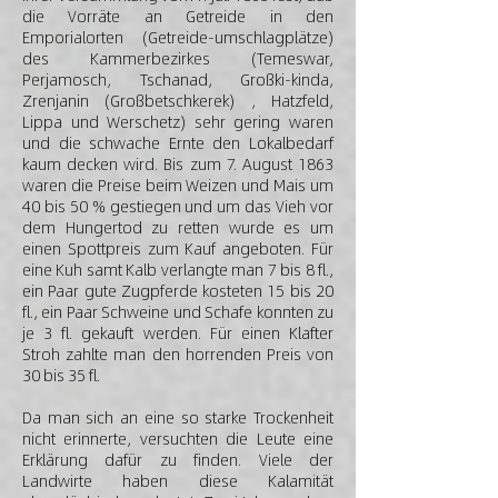
die Vorräte an Getreide in den
Emporialorten (Getreide-umschlagplätze)
des Kammerbezirkes (Temeswar,
Perjamosch, Tschanad, Großki-kinda,
Zrenjanin (Großbetschkerek) , Hatzfeld,
Lippa und Werschetz) sehr gering waren
und die schwache Ernte den Lokalbedarf
kaum decken wird. Bis zum 7. August 1863
waren die Preise beim Weizen und Mais um
40 bis 50 % gestiegen und um das Vieh vor
dem Hungertod zu retten wurde es um
einen Spottpreis zum Kauf angeboten. Für
eine Kuh samt Kalb verlangte man 7 bis 8 fl.,
ein Paar gute Zugpferde kosteten 15 bis 20
fl., ein Paar Schweine und Schafe konnten zu
je 3 fl. gekauft werden. Für einen Klafter
Stroh zahlte man den horrenden Preis von
30 bis 35 fl.
Da man sich an eine so starke Trockenheit
nicht erinnerte, versuchten die Leute eine
Erklärung dafür zu finden. Viele der
Landwirte haben diese Kalamität