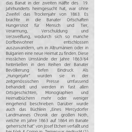
das Banat in der zweiten Hälfte des 19.
Jahrhunderts heimgesucht hat, war ohne
Zweifel das Trockenjahr von 1863. Es
brachte in die Banater Ortschaften
Hungersnot für Mensch und Tier,
Verarmung, Verschuldung und
Verzweiflung, wodurch sich so manche
Dorfbewohner entschlossen
auszuwandern, um in Altrumänien oder in
Bulgarien eine neue Heimat zu finden. Diese
misslichen Umstände der Jahre 1863/64
hinterließen in den Reihen der Banater
Bevölkerung tiefen Eindruck. Als
„Hungerjahr“ wurden sie in der
zeitgenössischen Presse umfassend
behandelt und werden in fast allen
Ortsgeschichten, Monographien und
Heimatbüchern mehr oder weniger
eingehend beschrieben. Darüber wurde
auch das Büchlein „Eines Mercydorfer
Landmannes Chronik der großen Noth,
welche im Jahre 1863 auf 1864 im Banate
geherrscht hat“ von Josef Etchen verfaßt und
bei Förk & Comp in Temeswar gedruckt.(1)