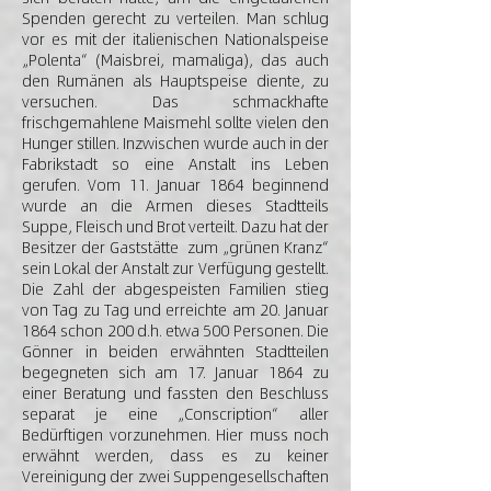
Spenden gerecht zu verteilen. Man schlug
vor es mit der italienischen Nationalspeise
„Polenta“ (Maisbrei, mamaliga), das auch
den Rumänen als Hauptspeise diente, zu
versuchen. Das schmackhafte
frischgemahlene Maismehl sollte vielen den
Hunger stillen. Inzwischen wurde auch in der
Fabrikstadt so eine Anstalt ins Leben
gerufen. Vom 11. Januar 1864 beginnend
wurde an die Armen dieses Stadtteils
Suppe, Fleisch und Brot verteilt. Dazu hat der
Besitzer der Gaststätte zum „grünen Kranz“
sein Lokal der Anstalt zur Verfügung gestellt.
Die Zahl der abgespeisten Familien stieg
von Tag zu Tag und erreichte am 20. Januar
1864 schon 200 d.h. etwa 500 Personen. Die
Gönner in beiden erwähnten Stadtteilen
begegneten sich am 17. Januar 1864 zu
einer Beratung und fassten den Beschluss
separat je eine „Conscription“ aller
Bedürftigen vorzunehmen. Hier muss noch
erwähnt werden, dass es zu keiner
Vereinigung der zwei Suppengesellschaften