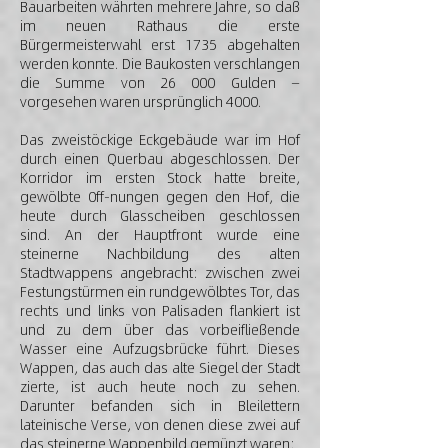
Bauarbeiten währten mehrere Jahre, so daß
im neuen Rathaus die erste
Bürgermeisterwahl erst 1735 abgehalten
werden konnte. Die Baukosten verschlangen
die Summe von 26 000 Gulden —
vorgesehen waren ursprünglich 4000.
Das zweistöckige Eckgebäude war im Hof
durch einen Querbau abgeschlossen. Der
Korridor im ersten Stock hatte breite,
gewölbte 0ff-nungen gegen den Hof, die
heute durch Glasscheiben geschlossen
sind. An der Hauptfront wurde eine
steinerne Nachbildung des alten
Stadtwappens angebracht: zwischen zwei
Festungstürmen ein rundgewölbtes Tor, das
rechts und links von Palisaden flankiert ist
und zu dem über das vorbeifließende
Wasser eine Aufzugsbrücke führt. Dieses
Wappen, das auch das alte Siegel der Stadt
zierte, ist auch heute noch zu sehen.
Darunter befanden sich in Bleilettern
lateinische Verse, von denen diese zwei auf
das steinerne Wappenbild gemünzt waren: