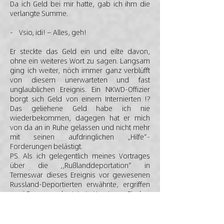
Da ich Geld bei mir hatte, gab ich ihm die
verlangte Summe.
- Vsio, idi! — Alles, geh!
Er steckte das Geld ein und eilte davon,
ohne ein weiteres Wort zu sagen. Langsam
ging ich weiter, nöch immer ganz verblüfft
von diesem unerwarteten und fast
unglaublichen Ereignis. Ein NKWD-Offizier
borgt sich Geld von einem Internierten !?
Das geliehene Geld habe ich nie
wiederbekommen, dagegen hat er mich
von da an in Ruhe gelassen und nicht mehr
mit seinen aufdringlichen „Hilfe“-
Forderungen belästigt.
PS. Als ich gelegentlich meines Vortrages
über die ,,Rußlanddeportation“ in
Temeswar dieses Ereignis vor gewesenen
Russland-Deportierten erwähnte, ergriffen
zwei Personen das Wort. Herr Ignaz Fischer
und eine Frau, die behaupteten, dass ihnen
auch ähnliches passiert sei. Auch sie wurden
von ihren Lageroffizieren „angepumpt“.