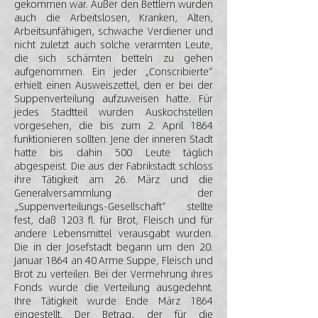
gekommen war. Außer den Bettlern wurden
auch die Arbeitslosen, Kranken, Alten,
Arbeitsunfähigen, schwache Verdiener und
nicht zuletzt auch solche verarmten Leute,
die sich schämten betteln zu gehen
aufgenommen. Ein jeder „Conscribierte“
erhielt einen Ausweiszettel, den er bei der
Suppenverteilung aufzuweisen hatte. Für
jedes Stadtteil wurden Auskochstellen
vorgesehen, die bis zum 2. April 1864
funktionieren sollten. Jene der inneren Stadt
hatte bis dahin 500 Leute täglich
abgespeist. Die aus der Fabrikstadt schloss
ihre Tätigkeit am 26. März und die
Generalversammlung der
„Suppenverteilungs-Gesellschaft“ stellte
fest, daß 1203 fl. für Brot, Fleisch und für
andere Lebensmittel verausgabt wurden.
Die in der Josefstadt begann um den 20.
Januar 1864 an 40 Arme Suppe, Fleisch und
Brot zu verteilen. Bei der Vermehrung ihres
Fonds wurde die Verteilung ausgedehnt.
Ihre Tätigkeit wurde Ende März 1864
eingestellt. Der Betrag, der für die