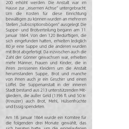
200 erhöht werden. Die Anstalt war im
Hause zur „eisernen Achse“ untergebracht.
Um die Kosten für diese Einrichtung
bewältigen zu können wurden an mehreren
Stellen „Subscriptionsbögen“ ausgelegt. Die
Suppe- und Brotverteilung begann am 11.
Januar 1864. Von den 120 Bedürftigen, die
sich eingefunden hatten, erhielten lediglich
80 je eine Suppe und die anderen wurden
mit Brot abgefertigt. Da inzwischen auch die
Zahl der Gönner gewachsen war, erhielten
mehr Männer, Frauen und Kinder, die in
ihren zerissenen Kleidern um die Anstalt
herumstanden Suppe, Brot und manche
von ihnen auch je ein Geschirr und einen
Löffel. Die Suppenanstalt in der inneren
Stadt bestand aus 213 unterstützenden Mit-
gliedern, die außer Geld (1396 fl. und 50 kr.
(Kreuzer) auch Brot, Mehl, Hülsenfrüchte
und Essig spendeten.
Am 18. Januar 1864 wurde ein Komitee für
die folgenden drei Monate gewählt, das
sich beraten hatte, um die eingelaufenen