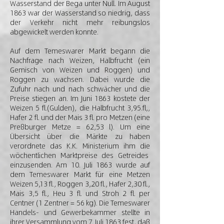
Wasserstand der Bega unter Null. Im August
1863 war der Wasserstand so niedrig, dass
der Verkehr nicht mehr reibungslos
abgewickelt werden konnte.
Auf dem Temeswarer Markt begann die
Nachfrage nach Weizen, Halbfrucht (ein
Gemisch von Weizen und Roggen) und
Roggen zu wachsen. Dabei wurde die
Zufuhr nach und nach schwächer und die
Preise stiegen an. Im Juni 1863 kostete der
Weizen 5 fl.(Gulden), die Halbfrucht 3,95.fl,,
Hafer 2 fl. und der Mais 3 fl. pro Metzen (eine
Preßburger Metze = 62,53 l). Um eine
Übersicht über die Märkte zu haben
verordnete das K.K. Ministerium ihm die
wöchentlichen Marktpreise des Getreides
einzusenden. Am 10. Juli 1863 wurde auf
dem Temeswarer Markt für eine Metzen
Weizen 5,13 fl., Roggen 3,20 fl., Hafer 2,30 fl.,
Mais 3,5 fl., Heu 3 fl. und Stroh 2 fl. per
Centner (1 Zentner = 56 kg). Die Temeswarer
Handels- und Gewerbekammer stellte in
ihrer Versammlung vom 7. Juli 1863 fest, daß